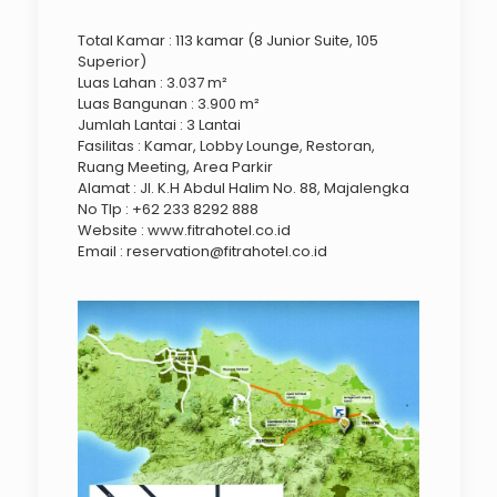
Total Kamar : 113 kamar (8 Junior Suite, 105
Superior)
Luas Lahan : 3.037 m²
Luas Bangunan : 3.900 m²
Jumlah Lantai : 3 Lantai
Fasilitas : Kamar, Lobby Lounge, Restoran,
Ruang Meeting, Area Parkir
Alamat : Jl. K.H Abdul Halim No. 88, Majalengka
No Tlp : +62 233 8292 888
Website : www.fitrahotel.co.id
Email : reservation@fitrahotel.co.id