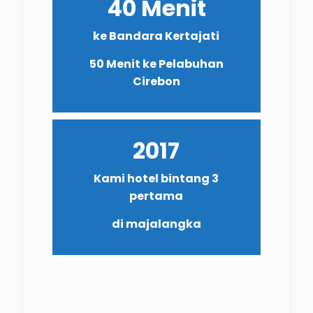
40 Menit
ke Bandara Kertajati
50 Menit ke Pelabuhan
Cirebon
2017
Kami hotel bintang 3
pertama
di majalangka